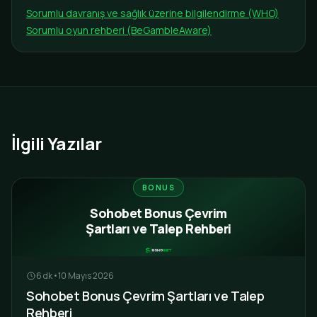
Sorumlu davranış ve sağlık üzerine bilgilendirme (WHO)
Sorumlu oyun rehberi (BeGambleAware)
İlgili Yazılar
BONUS
Sohobet Bonus Çevrim
Şartları ve Talep Rehberi
6 dk
•
10 Mayıs 2026
Sohobet Bonus Çevrim Şartları ve Talep
Rehberi