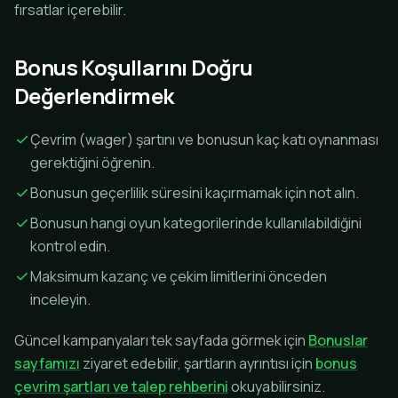
fırsatlar içerebilir.
Bonus Koşullarını Doğru
Değerlendirmek
Çevrim (wager) şartını ve bonusun kaç katı oynanması
gerektiğini öğrenin.
Bonusun geçerlilik süresini kaçırmamak için not alın.
Bonusun hangi oyun kategorilerinde kullanılabildiğini
kontrol edin.
Maksimum kazanç ve çekim limitlerini önceden
inceleyin.
Güncel kampanyaları tek sayfada görmek için
Bonuslar
sayfamızı
ziyaret edebilir, şartların ayrıntısı için
bonus
çevrim şartları ve talep rehberini
okuyabilirsiniz.