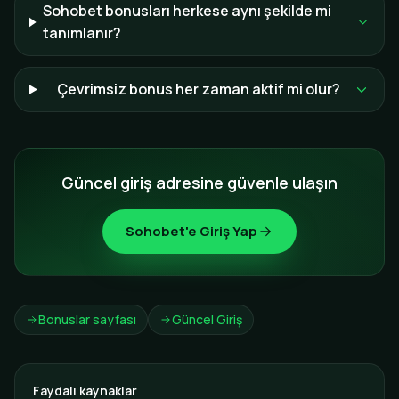
Sohobet bonusları herkese aynı şekilde mi
tanımlanır?
Çevrimsiz bonus her zaman aktif mi olur?
Güncel giriş adresine güvenle ulaşın
Sohobet'e Giriş Yap
Bonuslar sayfası
Güncel Giriş
Faydalı kaynaklar