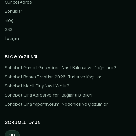
Güncel Adres
Bonuslar
Blog
SSS
İletişim
BLOG YAZILARI
Sohobet Güncel Giriş Adresi Nasıl Bulunur ve Doğrulanır?
Sohobet Bonus Fırsatları 2026: Türler ve Koşullar
Sohobet Mobil Giriş Nasıl Yapılır?
Sohobet Giriş Adresi ve Yeni Bağlantı Bilgileri
Sohobet Giriş Yapamıyorum: Nedenleri ve Çözümleri
SORUMLU OYUN
18+